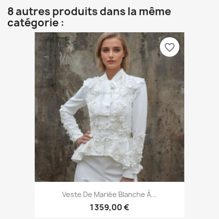
8 autres produits dans la même
catégorie :
favorite_border
Veste De Mariée Blanche À...
1 359,00 €