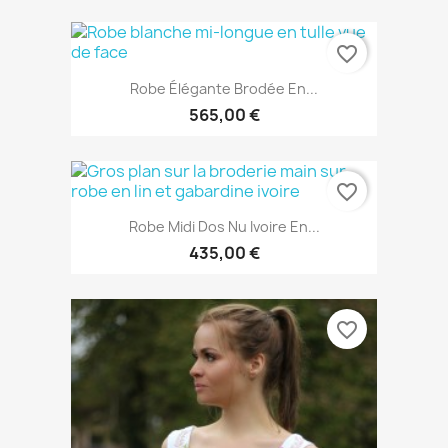
favorite_border
Robe Élégante Brodée En...
565,00 €
favorite_border
Robe Midi Dos Nu Ivoire En...
435,00 €
favorite_border