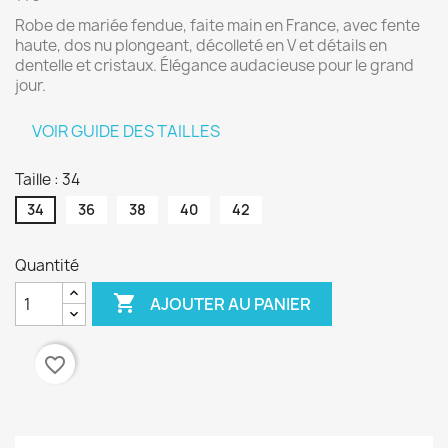
Robe de mariée fendue, faite main en France, avec fente
haute, dos nu plongeant, décolleté en V et détails en
dentelle et cristaux. Élégance audacieuse pour le grand
jour.
VOIR GUIDE DES TAILLES
Taille : 34
34
36
38
40
42
Quantité

AJOUTER AU PANIER
favorite_border