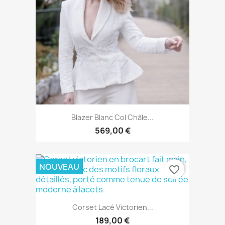
Blazer Blanc Col Châle...
569,00 €
NOUVEAU
favorite_border
Corset Lacé Victorien...
189,00 €