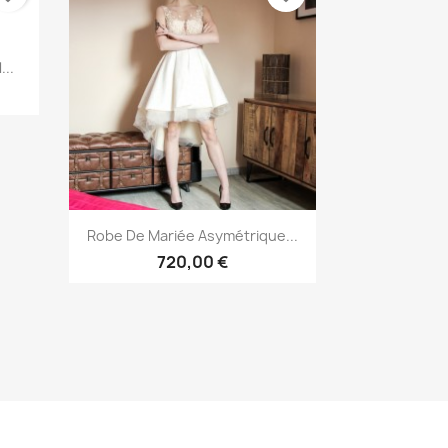
...
Aperçu rapide

Robe De Mariée Asymétrique...
720,00 €