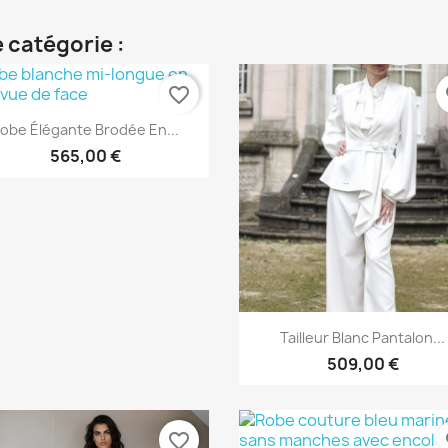
 catégorie :
favorite_border
fa
Aperçu rapide

obe Élégante Brodée En...
565,00 €
Aperçu rapide

Tailleur Blanc Pantalon...
509,00 €
favorite_border
fa