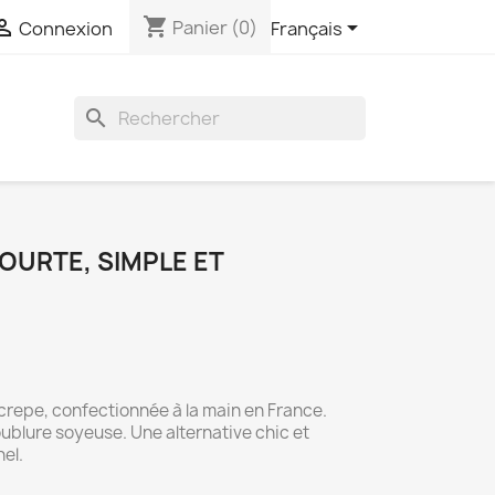
shopping_cart


Panier
(0)
Connexion
Français
search
OURTE, SIMPLE ET
repe, confectionnée à la main en France.
blure soyeuse. Une alternative chic et
nel.