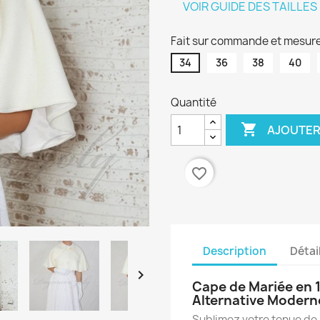
VOIR GUIDE DES TAILLES
Fait sur commande et mesure
34
36
38
40
Quantité

AJOUTER
favorite_border
Description
Détai

Cape de Mariée en 
Alternative Moderne
Sublimez votre tenue de