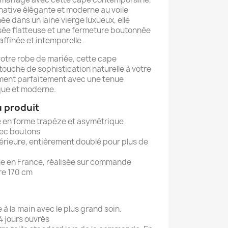
ative élégante et moderne au voile
ée dans un laine vierge luxueux, elle
ée flatteuse et une fermeture boutonnée
raffinée et intemporelle.
votre robe de mariée, cette cape
touche de sophistication naturelle à votre
lement parfaitement avec une tenue
ique et moderne.
u produit
e en forme trapèze et asymétrique
vec boutons
érieure, entièrement doublé pour plus de
le en France, réalisée sur commande
e 170 cm
à la main avec le plus grand soin.
4 jours ouvrés