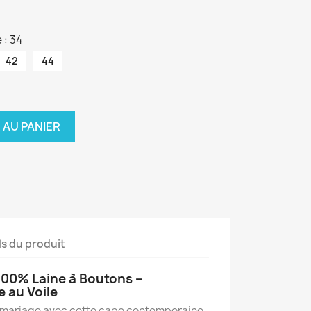
 : 34
42
44
 AU PANIER
ls du produit
100% Laine à Boutons –
 au Voile
 mariage avec cette cape contemporaine,