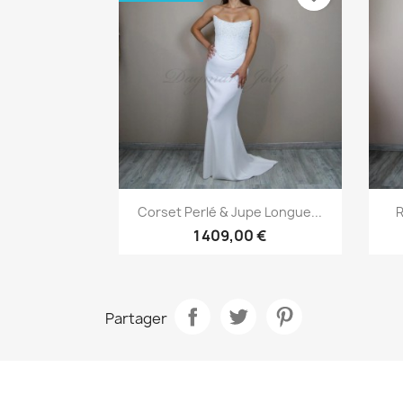
Aperçu rapide

Corset Perlé & Jupe Longue...
R
1 409,00 €
Partager