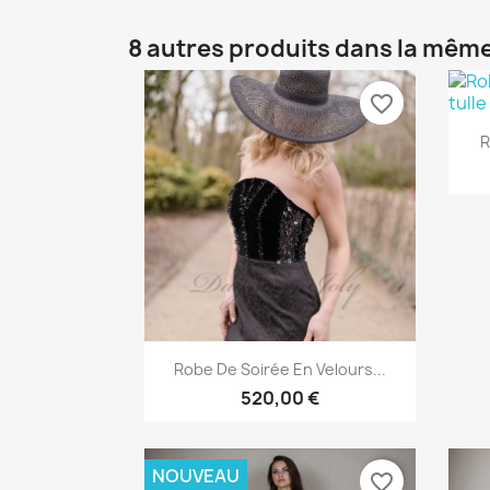
8 autres produits dans la même
favorite_border
R
Aperçu rapide

Robe De Soirée En Velours...
520,00 €
NOUVEAU
favorite_border