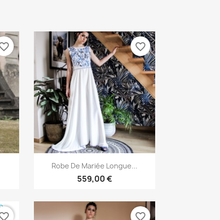
vorite_border
favorite_border
Aperçu rapide

Robe De Mariée Longue...
559,00 €
vorite_border
favorite_border