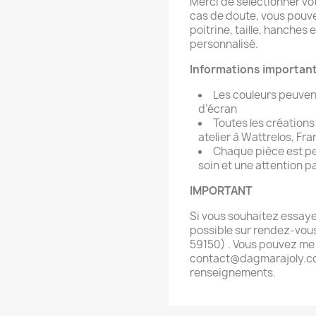
Merci de sélectionner vot
cas de doute, vous pouv
poitrine, taille, hanches
personnalisé.
Informations importan
Les couleurs peuvent
d’écran
Toutes les créations
atelier à Wattrelos, Fr
Chaque pièce est pen
soin et une attention pa
IMPORTANT
Si vous souhaitez essayer
possible sur rendez-vous
59150) . Vous pouvez me 
contact@dagmarajoly.com
renseignements.