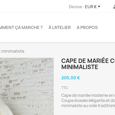

Devise :
EUR €
MMENT ÇA MARCHE ?
À L'ATELIER
A PROPOS
t minimaliste
CAPE DE MARIÉE C
MINIMALISTE
205,00 €
TTC
Cape de mariée moderne en c
Coupe évasée élégante et dou
minimaliste au voile tradition