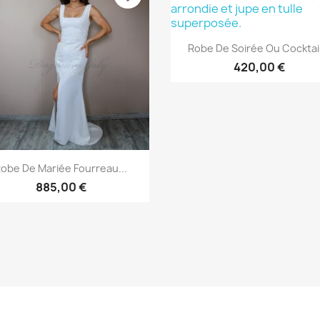
Aperçu rapide

Robe De Soirée Ou Cocktail
420,00 €
Aperçu rapide

obe De Mariée Fourreau...
885,00 €