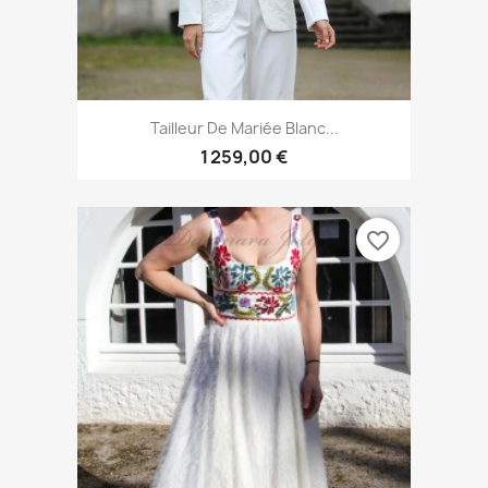
Tailleur De Mariée Blanc...
1 259,00 €
favorite_border