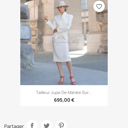
favorite_border
Tailleur Jupe De Mariée Sur...
695,00 €
Partager