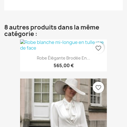
8 autres produits dans la même
catégorie :
favorite_border
Robe Élégante Brodée En...
565,00 €
favorite_border