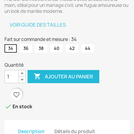
main, idéal pour un mariage civil, une fugue amoureuse ou
un look de mariée moderne.
VOIR GUIDE DES TAILLES
Fait sur commande et mesure : 34
34
36
38
40
42
44
Quantité

AJOUTER AU PANIER
favorite_border

En stock
Description
Détails du produit