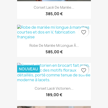
Corset Lacé De Mariée...
385,00 €
favorite_border
Robe De Mariée Mi Longue À...
585,00 €
NOUVEAU
favorite_border
Corset Lacé Victorien...
189,00 €