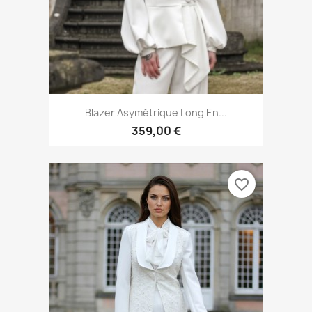
Blazer Asymétrique Long En...
359,00 €
favorite_border