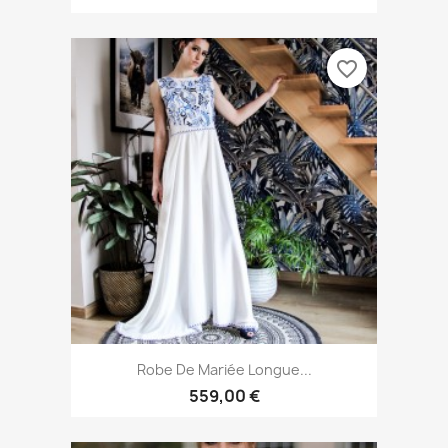
favorite_border
Robe De Mariée Longue...
559,00 €