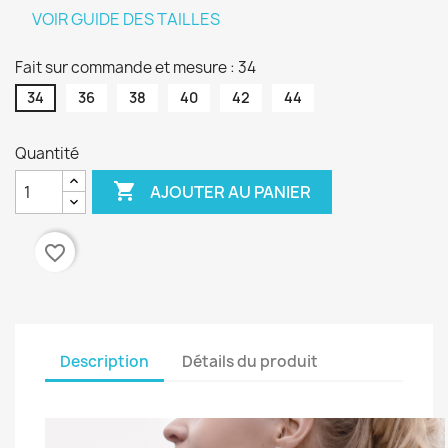
VOIR GUIDE DES TAILLES
Fait sur commande et mesure : 34
34
36
38
40
42
44
Quantité

AJOUTER AU PANIER
favorite_border
Description
Détails du produit