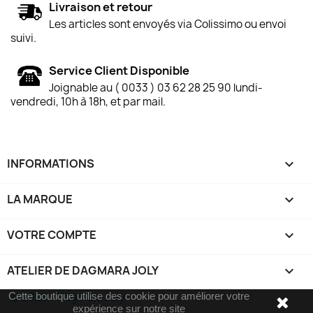
Livraison et retour
Les articles sont envoyés via Colissimo ou envoi
suivi.
Service Client Disponible
Joignable au ( 0033 ) 03 62 28 25 90 lundi-
vendredi, 10h à 18h, et par mail.
INFORMATIONS

LA MARQUE

VOTRE COMPTE

ATELIER DE DAGMARA JOLY
keyboard_arrow_down
Cette boutique utilise des cookie pour améliorer votre
© 2026 - Dagmara Joly
expérience sur notre site