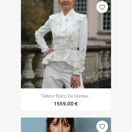
favorite_border
Tailleur Blanc De Mariée...
1 559,00 €
favorite_border