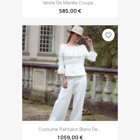
Veste De Mariée Coupe...
585,00 €
favorite_border
Costume Pantalon Blanc De...
1 059,00 €