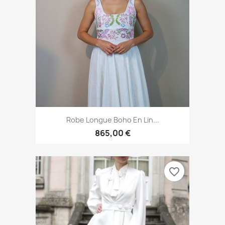
Robe Longue Boho En Lin...
865,00 €
favorite_border