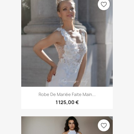
favorite_border
Robe De Mariée Faite Main...
1 125,00 €
favorite_border