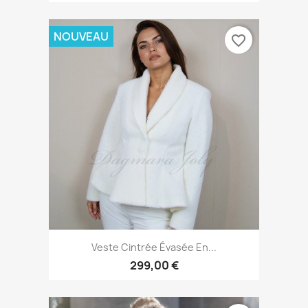
NOUVEAU
favorite_border
Veste Cintrée Évasée En...
299,00 €